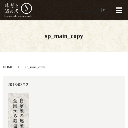
Select Language
▼
メ
sp_main_copy
HOME
sp_main_copy
2018/03/12