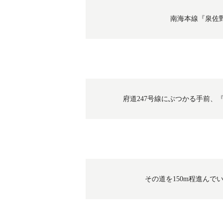
南海本線『泉佐
府道247号線にぶつかる手前
その道を150m程進ん