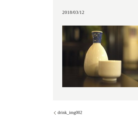
2018/03/12
drink_img002