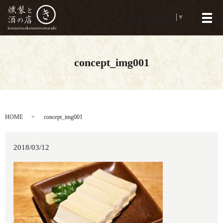
Select Language
▼
メ
concept_img001
HOME
concept_img001
2018/03/12